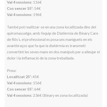
Val 4 sessions:
116€
Cos sencer 55′:
54€
Val 4 sessions:
196€
També pot realitzar-se en una zona localitzada dins del
quiromassatge, amb l’equip de Diatèrmia de Binary Care
de Rös’s, el professional es posa uns maniguets en els
avantbraços que fa que la diatèrmia es transmeti
convertint les seves mans en dos manípuls per a alleujar el
dolor i la inflamació de la zona treballada.
Preus:
Localitzat 25′:
45€
Val 4 sessions:
156€
Cos sencer 55′:
64€
Val 4 sessions:
236€ (Binary en zona localitzada)