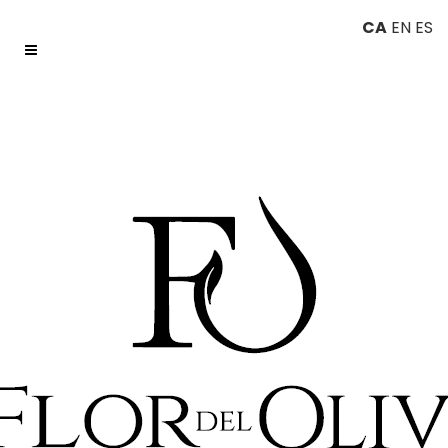
CA
EN
ES
QUIROMASSATGE